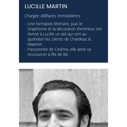
LUCILLE MARTIN
Chargée d’Affaires Immobilières
Une formation littéraire, puis le
Graphisme et la décoration d’intérieur ont
donné à Lucille un œil qui sert au
quotidien les clients de Chardeau &
Mazeret.
Passionnée de Cinéma, elle aime se
ressourcer à l’île de Ré.