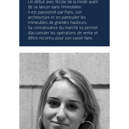
Un début avec l’école de la mode avant
de se lancer dans l’immobilier.
Il est passionné par Paris, son
architecture et en particulier les
immeubles de grandes hauteurs.
Sa connaissance du marché lui permet
d’accumuler les opérations de vente et
d’être reconnu pour son savoir-faire.