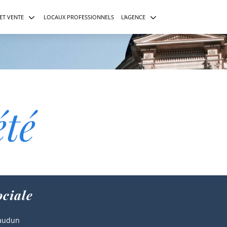
ET VENTE
LOCAUX PROFESSIONNELS
L'AGENCE
s ?
ière
lier
Paris
Grand Paris
été
ociale
eaudun