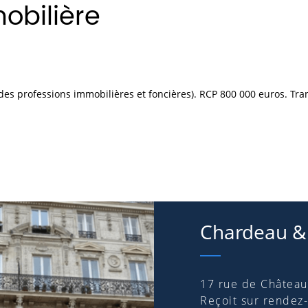
obilière
des professions immobilières et foncières). RCP 800 000 euros. Tra
Chardeau
&
17 rue de Château
Reçoit sur rendez-