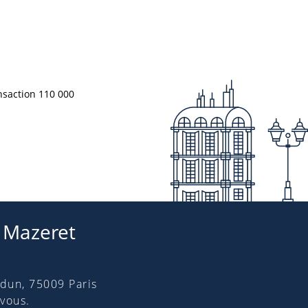
nsaction 110 000
Mazeret
dun, 75009 Paris
vous.