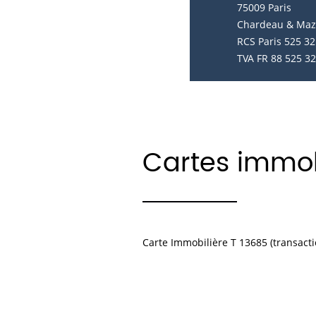
75009 Paris
Chardeau & Mazer
RCS Paris 525 32
TVA FR 88 525 3
Cartes immob
Carte Immobilière T 13685 (transactio