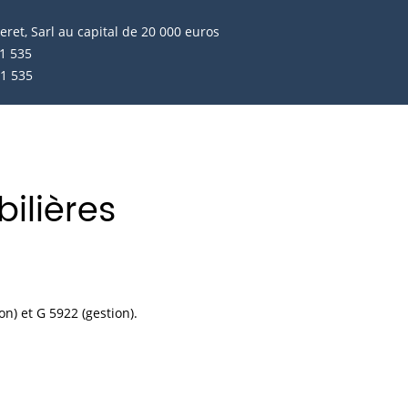
et, Sarl au capital de 20 000 euros
1 535
21 535
ilières
n) et G 5922 (gestion).