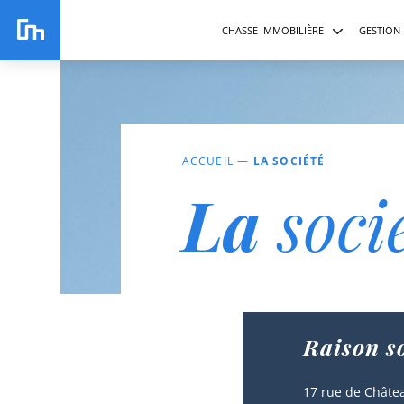
CHASSE IMMOBILIÈRE
GESTION 
sommes-nou
immobil
immobi
ACCUEIL
—
LA SOCIÉTÉ
La
soci
Raison s
17 rue de Chât