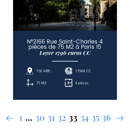
N°2166 Rue Saint-Charles 4
pièces de 75 M2 à Paris 15
Loyer 1796 euros CC
15E ARR.
1796€ CC
75 M2
4 pièces
1
…
30
31
32
33
34
35
36