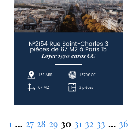
N°2154 Rue Saint-Charles 3
pièces de 67 M2 à Paris 15
Loyer 1570 euros CC
15E ARR.
1570€ CC
67 M2
3 pièces
1
…
27
28
29
30
31
32
33
…
36