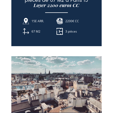
pièces de 67 M2 à Paris 15
Loyer 2200 euros CC
15E ARR.
2200€ CC
67 M2
3 pièces