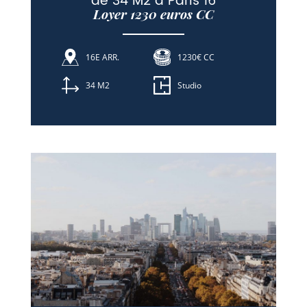
de 34 M2 à Paris 16
Loyer 1230 euros CC
16E ARR.
1230€ CC
34 M2
Studio