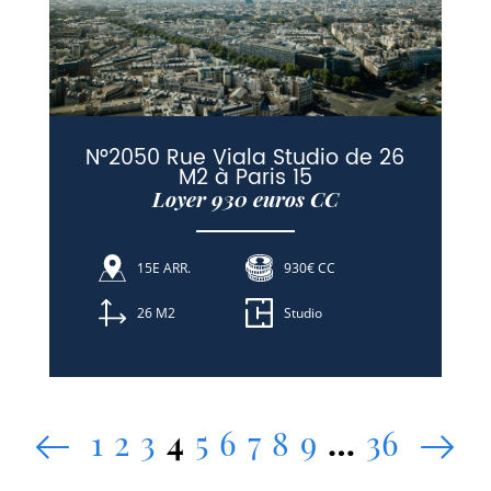
N°2050 Rue Viala Studio de 26
M2 à Paris 15
Loyer 930 euros CC
15E ARR.
930€ CC
26 M2
Studio
1
2
3
4
5
6
7
8
9
…
36