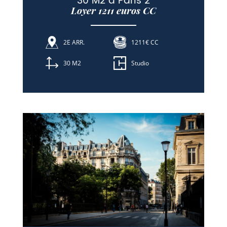
30 M2 à Paris 2
Loyer 1211 euros CC
2E ARR.
1211€ CC
30 M2
Studio