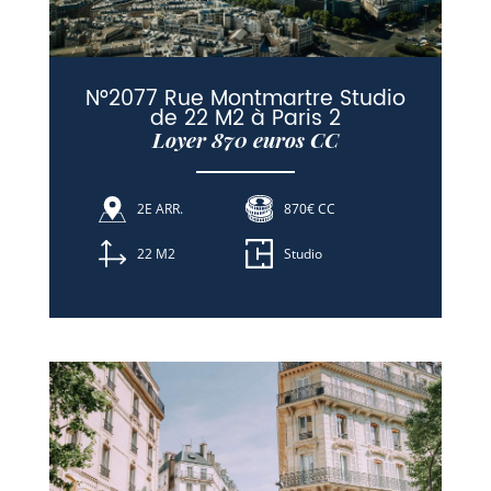
N°2077 Rue Montmartre Studio
de 22 M2 à Paris 2
Loyer 870 euros CC
2E ARR.
870€ CC
22 M2
Studio