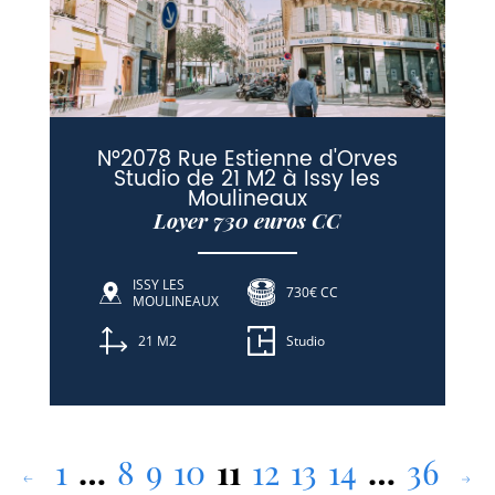
N°2078 Rue Estienne d'Orves
Studio de 21 M2 à Issy les
Moulineaux
Loyer 730 euros CC
ISSY LES
730€ CC
MOULINEAUX
21 M2
Studio
1
…
8
9
10
11
12
13
14
…
36