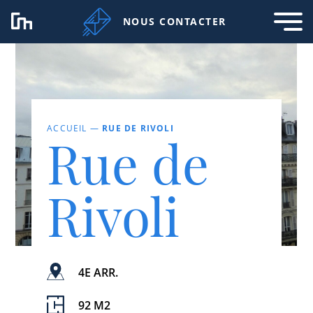
NOUS CONTACTER
ACCUEIL
—
RUE DE RIVOLI
Rue de
Rivoli
4E ARR.
92 M2